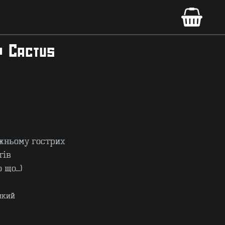
р Cactus
вжньому гострих
тів
 що..)
який