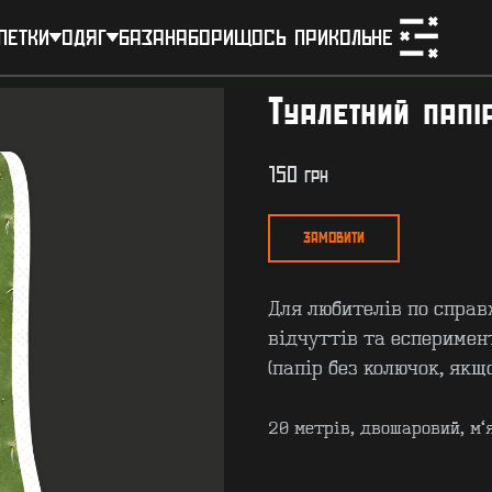
петки
одяг
база
набори
щось прикольне
Туалетний папі
150
грн
ЗАМОВИТИ
Для любителів по спра
відчуттів та есперимен
(папір без колючок, якщо
20 метрів, двошаровий, м'