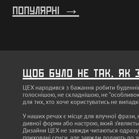
популярні →
щоб було не так, як 
ЦЕХ народився з бажання робити буденні
голоснішою, не складнішою, не “особливо
для тих, хто хоче користуватись не випад
У наших речах є місце для влучної фрази, 
дивної форми або настрою, який з’являєть
Дизайни ЦЕХ не завжди читаються одразу 
приховані сенси, але завжди додають до 