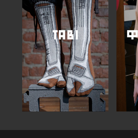
tabi
ф