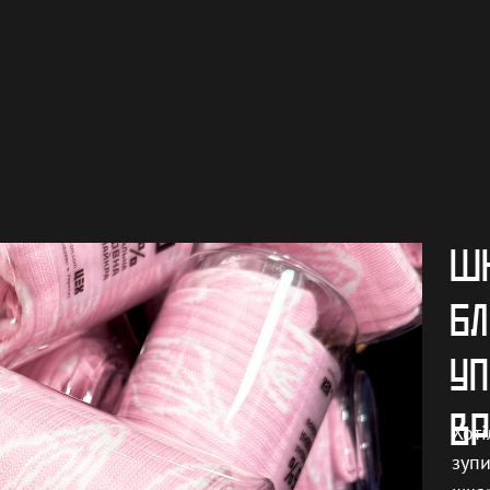
ШК
БЛ
УП
В
Хоті
зупи