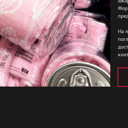
шкар
Форм
пред
На п
погл
дост
конт