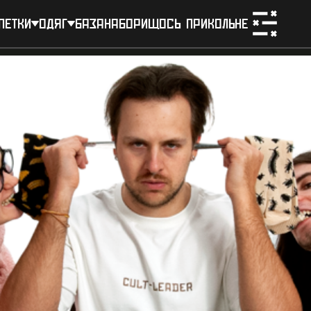
петки
одяг
база
набори
щось прикольне