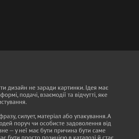
и дизайн не заради картинки. Ідея має
 формі, подачі, взаємодії та відчутті, яке
истування.
фразу, силует, матеріал або упакування. А
людей поруч чи особисте задоволення від
овне — у неї має бути причина бути саме
тає бути просто позицією в каталозі й стає