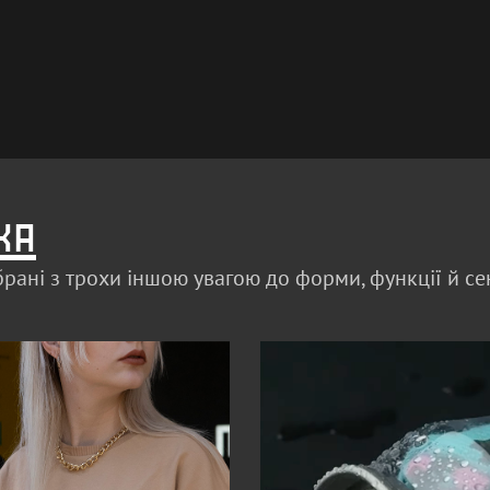
ка
брані з трохи іншою увагою до форми, функції й се