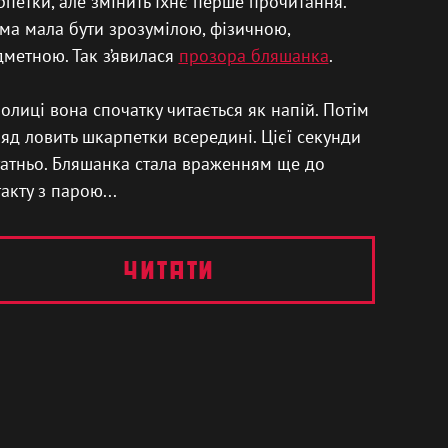
петки, але змінить їхнє перше прочитання.
а мала бути зрозумілою, фізичною,
метною. Так з’явилася
прозора бляшанка
.
олиці вона спочатку читається як напій. Потім
яд ловить шкарпетки всередині. Цієї секунди
атньо. Бляшанка стала враженням ще до
акту з парою...
читати