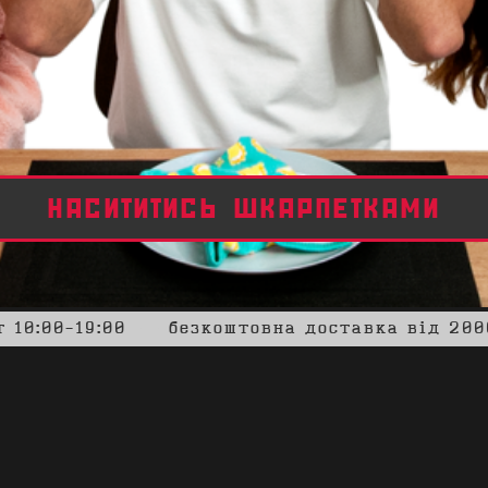
знаходь футболку
т 10:00-19:00
- -
безкоштовна
доставка від 200