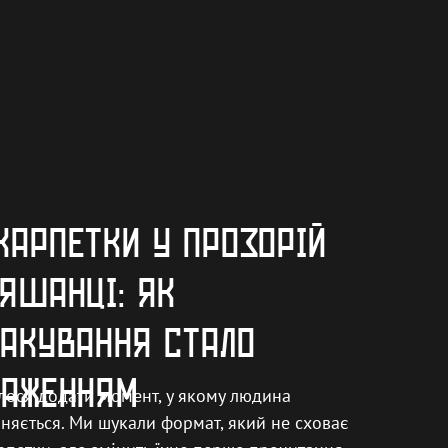
АРПЕТКИ У ПРОЗОРІЙ
ЯШАНЦІ: ЯК
АКУВАННЯ СТАЛО
РАЖЕННЯМ
лося додати момент, у якому людина
няється. Ми шукали формат, який не сховає