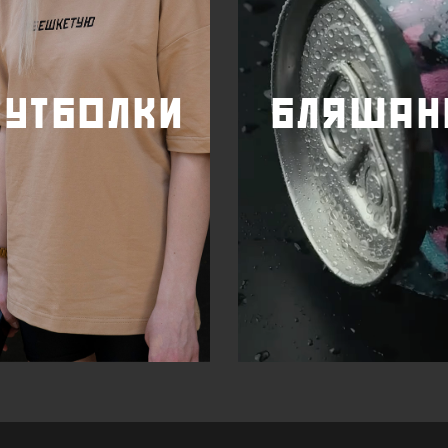
утболки
бляшан