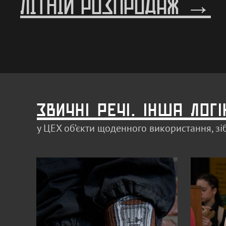
ЛІТНІЙ РОЗПРОДАЖ →
звичні речі. інша логі
у ЦЕХ об’єкти щоденного використання, зі