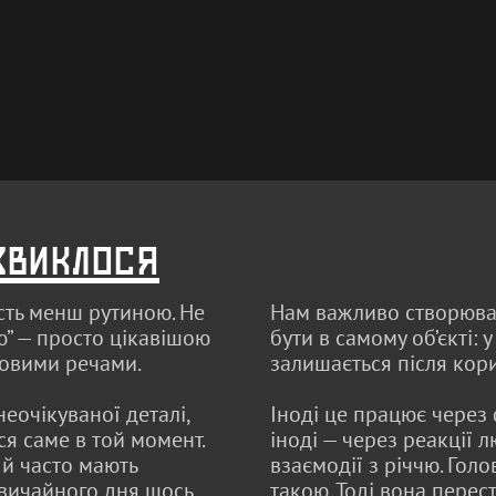
звиклося
сть менш рутиною. Не
Нам важливо створюват
ю” — просто цікавішою
бути в самому об’єкті: у
ковими речами.
залишається після кор
неочікуваної деталі,
Іноді це працює через 
ся саме в той момент.
іноді — через реакції 
й часто мають
взаємодії з річчю. Гол
звичайного дня щось
такою. Тоді вона перес