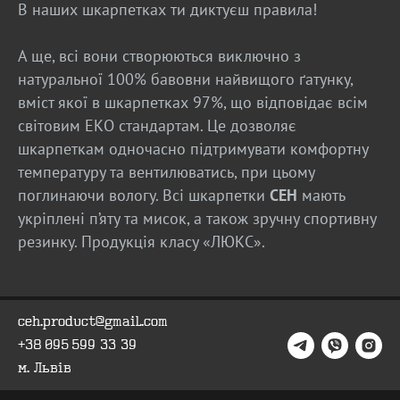
В наших шкарпетках ти диктуєш правила!
А ще, всі вони створюються виключно з
натуральної 100% бавовни найвищого ґатунку,
вміст якої в шкарпетках 97%, що відповідає всім
світовим ЕКО стандартам. Це дозволяє
шкарпеткам одночасно підтримувати комфортну
температуру та вентилюватись, при цьому
КОНТАКТИ
F.A.Q
поглинаючи вологу. Всі шкарпетки
CEH
мають
ВИРОБНИЦТВО - B2B
ПРО ЦЕХ
укріплені п’яту та мисок, а також зручну спортивну
ГУРТ - B2B
INSIDE
резинку. Продукція класу «ЛЮКС».
ceh.product@gmail.com
+38 095 599 33 39
м. Львів