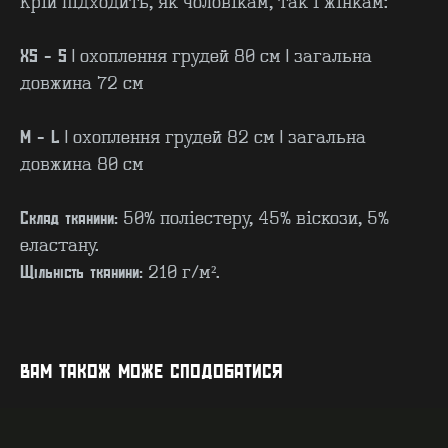
Крій підходить, як чоловікам, так і жінкам:
XS - S
| охоплення грудей 80 см | загальна
довжина 72 см
M - L
| охоплення грудей 82 см | загальна
довжина 80 см
Склад тканини:
50% поліестеру, 45% віскози, 5%
еластану.
КОНТАКТИ
F.A.Q
Щільність тканини:
210 г/м².
ВИРОБНИЦТВО - B2B
ПРО ЦЕХ
ГУРТ - B2B
INSIDE
ВАМ ТАКОЖ МОЖЕ СПОДОБАТИСЯ