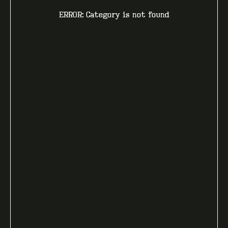
ERROR: Category is not found
КОНТАКТИ
F.A.Q
ВИРОБНИЦТВО - B2B
ПРО ЦЕХ
ГУРТ - B2B
INSIDE