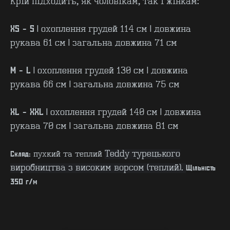
Крій підходить, як чоловікам, так і жінкам:
XS - S
| охоплення грудей 114 см | довжина
рукава 61 см | загальна довжина 71 см
M - L
| охоплення грудей 130 см | довжина
рукава 66 см | загальна довжина 75 см
XL - XXL
| охоплення грудей 140 см | довжина
КОНТАКТИ
F.A.Q
рукава 70 см | загальна довжина 81 см
ВИРОБНИЦТВО - B2B
ПРО ЦЕХ
ГУРТ - B2B
INSIDE
Teddy турецького
Склад:
пухкий та теплий
виробництва з високим ворсом (теплий).
Щільність
350 г/м