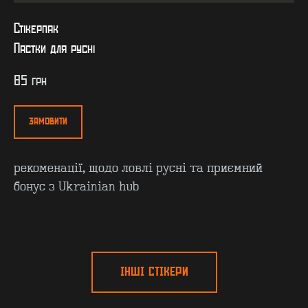
Стікерпак
Пастки для русні
85
грн
ЗАМОВИТИ
рекоменації, щодо ловлі русні та приємний
бонус з Ukrainian hub
КОНТАКТИ
F.A.Q
ВИРОБНИЦТВО - B2B
ПРО ЦЕХ
ГУРТ - B2B
INSIDE
ІНШІ СТІКЕРИ