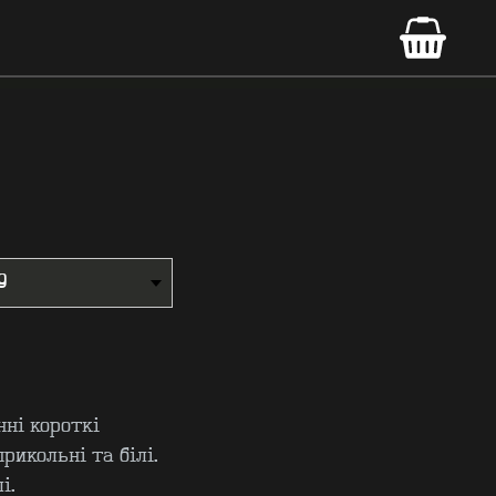
нні короткі
рикольні та білі.
і.