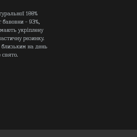
туральної 100%
т бавовни – 93%,
 мають укріплену
ластичну резинку.
 близьким на день
 свято.