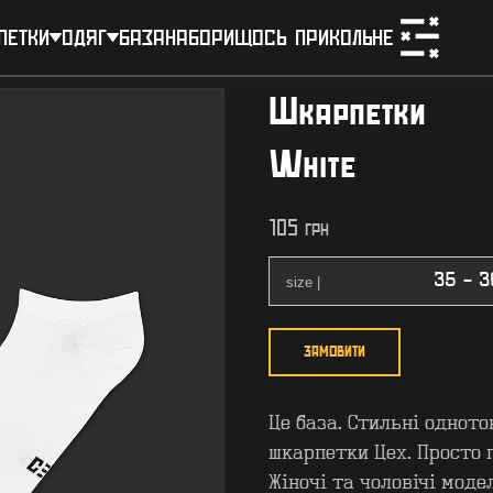
петки
одяг
база
набори
щось прикольне
Шкарпетки
White
105
грн
ЗАМОВИТИ
Це база. Стильні одното
шкарпетки Цех. Просто п
Жіночі та чоловічі модел