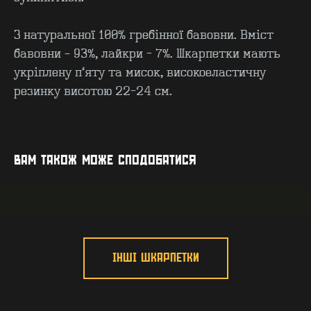
З натуральної 100% гребінної бавовни. Вміст
бавовни – 93%, лайкри - 7%. Шкарпетки мають
укріплену п’яту та мисок, високоеластичну
резинку висотою 22-24 см.
КОНТАКТИ
F.A.Q
ВИРОБНИЦТВО - B2B
ПРО ЦЕХ
ГУРТ - B2B
INSIDE
ВАМ ТАКОЖ МОЖЕ СПОДОБАТИСЯ
ІНШІ ШКАРПЕТКИ