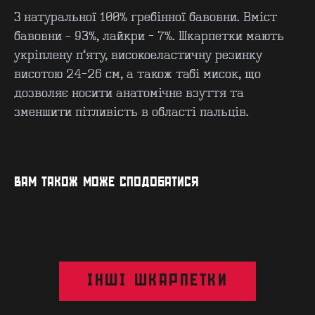
З натуральної 100% гребінної бавовни. Вміст
бавовни – 93%, лайкри - 7%. Шкарпетки мають
укріплену п’яту, високоеластичну резинку
висотою 24-26 см, а також табі мисок, що
дозволяє носити анатомічне взуття та
зменшити пітливість в області пальців.
КОНТАКТИ
F.A.Q
ВИРОБНИЦТВО - B2B
ПРО ЦЕХ
ГУРТ - B2B
INSIDE
ВАМ ТАКОЖ МОЖЕ СПОДОБАТИСЯ
ІНШІ ШКАРПЕТКИ