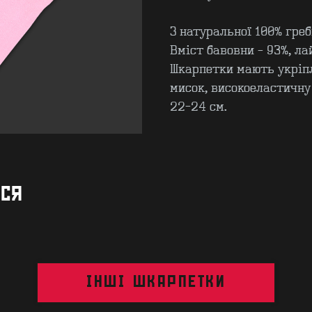
З натуральної 100% греб
Вміст бавовни – 93%, ла
Шкарпетки мають укріпл
мисок, високоеластичну
22-24 см.
ИСЯ
ІНШІ ШКАРПЕТКИ