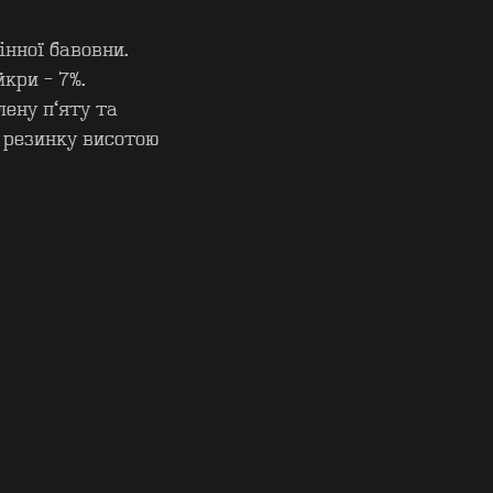
інної бавовни.
йкри - 7%.
ену п’яту та
 резинку висотою