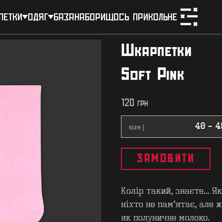
петки
одяг
база
набори
щось прикольне
Шкарпетки
Soft Pink
120
грн
ЗАМОВИТИ
Колір такий, знаєте... Я
ніхто не пам'ятає, але ж
як полуничне молоко.