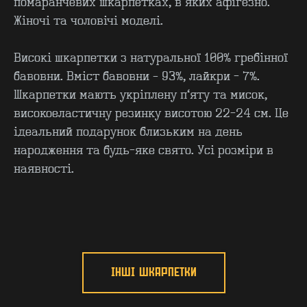
помаранчевих шкарпетках, в яких афігезно.
Жіночі та чоловічі моделі.
Високі шкарпетки з натуральної 100% гребінної
бавовни. Вміст бавовни – 93%, лайкри - 7%.
Шкарпетки мають укріплену п’яту та мисок,
високоеластичну резинку висотою 22-24 см. Це
КОНТАКТИ
F.A.Q
ідеальний подарунок близьким на день
ВИРОБНИЦТВО - B2B
ПРО ЦЕХ
народження та будь-яке свято. Усі розміри в
ГУРТ - B2B
INSIDE
наявності.
ІНШІ ШКАРПЕТКИ