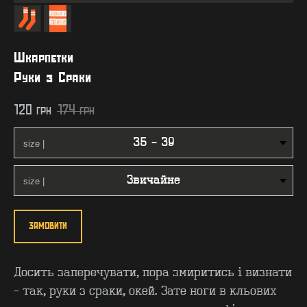
Шкарпетки
Руки з Сраки
120
грн
174
грн
ЗАМОВИТИ
Досить заперечувати, пора змиритись і визнати
– так, руки з сраки, окей. Зате ноги в кльових