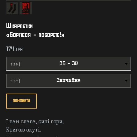
Шкарпетки
«Борітеся - поборете!»
174
грн
ЗАМОВИТИ
І вам слава, сині гори,
Кригою окуті.