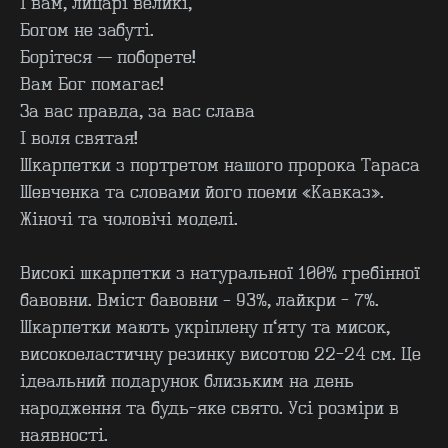
І вам, лицарі великі,
Богом не забуті.
Борітеся — поборете!
Вам Бог помагає!
За вас правда, за вас слава
І воля святая!
Шкарпетки з портретом нашого пророка Тараса
Шевченка та словами його поеми «Кавказ».
Жіночі та чоловічі моделі.
Високі шкарпетки з натуральної 100% гребінної
бавовни. Вміст бавовни – 93%, лайкри - 7%.
КОНТАКТИ
F.A.Q
Шкарпетки мають укріплену п’яту та мисок,
ВИРОБНИЦТВО - B2B
ПРО ЦЕХ
високоеластичну резинку висотою 22-24 см. Це
ГУРТ - B2B
INSIDE
ідеальний подарунок близьким на день
народження та будь-яке свято. Усі розміри в
наявності.