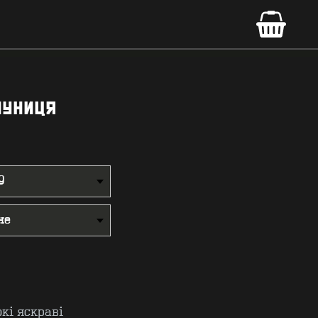
луниця
окі яскраві