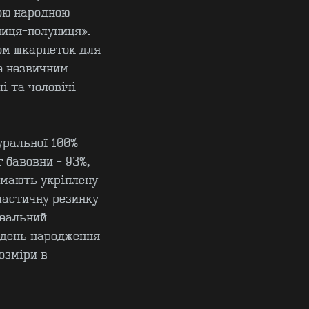
ою народною
иця-полуниця».
ом шкарпеток для
не незвичним
і та чоловічі
уральної 100%
т бавовни – 93%,
 мають укріплену
еластичну резинку
деальний
 день народження
розміри в