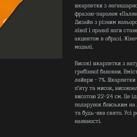
шкарпетки з легендарн
фразою-паролем «Палян
Дизайн з різним кольор
лівої і правої ноги ста
акцентом в образі. Жіноч
моделі.
Високі шкарпетки з нат
гребінної бавовни. Вміс
лайкри - 7%. Шкарпетки
п’яту та мисок, високо
висотою 22-24 см. Це і
подарунок близьким на
та будь-яке свято. Усі 
наявності.