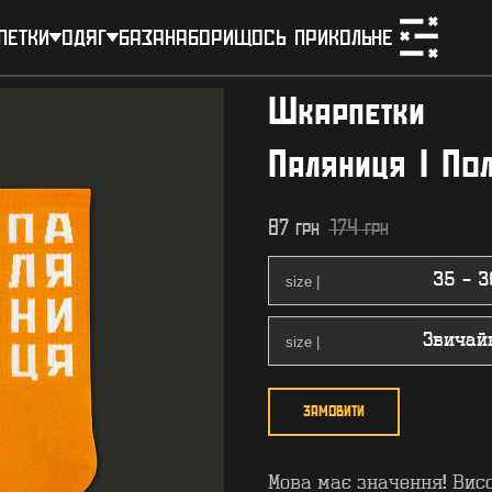
петки
одяг
база
набори
щось прикольне
Шкарпетки
Паляниця | По
87
грн
174
грн
ЗАМОВИТИ
Мова має значення! Вис