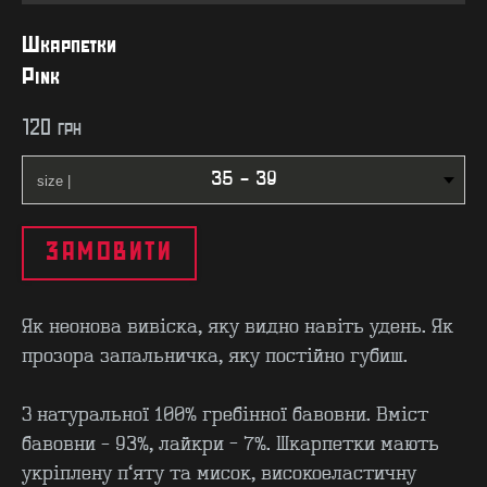
Шкарпетки
Pink
120
грн
ЗАМОВИТИ
Як неонова вивіска, яку видно навіть удень. Як
прозора запальничка, яку постійно губиш.
З натуральної 100% гребінної бавовни. Вміст
бавовни – 93%, лайкри - 7%. Шкарпетки мають
укріплену п’яту та мисок, високоеластичну