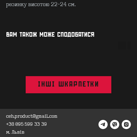
резинку висотою 22-24 см.
КОНТАКТИ
F.A.Q
ВАМ ТАКОЖ МОЖЕ СПОДОБАТИСЯ
ВИРОБНИЦТВО - B2B
ПРО ЦЕХ
ГУРТ - B2B
INSIDE
ІНШІ ШКАРПЕТКИ
ceh.product@gmail.com
+38 095 599 33 39
м. Львів