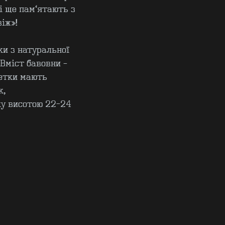
і ще пам'ятають з
іж»!
ки з натуральної
 Вміст бавовни –
петки мають
к,
ку висотою 22-24