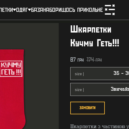
петки
одяг
база
набори
щось прикольне
Шкарпетки
Кучму Геть!!!
87
грн
174
грн
ЗАМОВИТИ
Шкарпетки з частиною ук