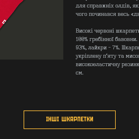
для справжніх олдів, як
чого починався весь «дв
Високі червоні шкарпет
100% гребінної бавовни.
93%, лайкри - 7%. Шкар
укріплену п’яту та мисо
високоеластичну резин
см.
ІНШІ ШКАРПЕТКИ