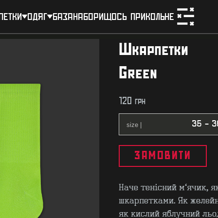
петки
одяг
база
набори
щось прикольне
Шкарпетки
Green
120
грн
ЗАМОВИТИ
Наче тенісний м'ячик, 
шкарпетками. Як желейні
як кислий яблучний льо