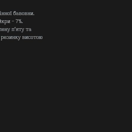
інної бавовни.
йкри - 7%.
ену п’яту та
 резинку висотою