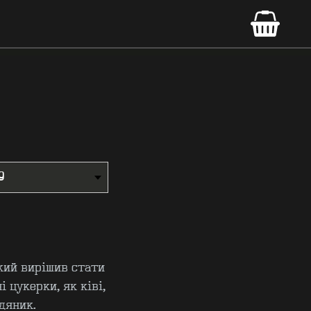
який вирішив стати
 цукерки, як ківі,
дяник.