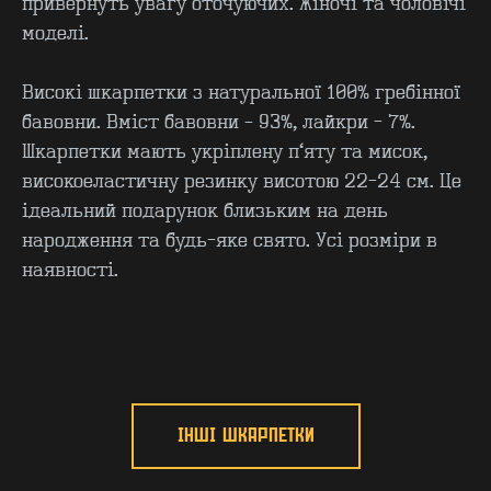
привернуть увагу оточуючих. Жіночі та чоловічі
моделі.
Високі шкарпетки з натуральної 100% гребінної
бавовни. Вміст бавовни – 93%, лайкри - 7%.
Шкарпетки мають укріплену п’яту та мисок,
високоеластичну резинку висотою 22-24 см. Це
КОНТАКТИ
F.A.Q
ідеальний подарунок близьким на день
ВИРОБНИЦТВО - B2B
ПРО ЦЕХ
народження та будь-яке свято. Усі розміри в
ГУРТ - B2B
INSIDE
наявності.
ІНШІ ШКАРПЕТКИ