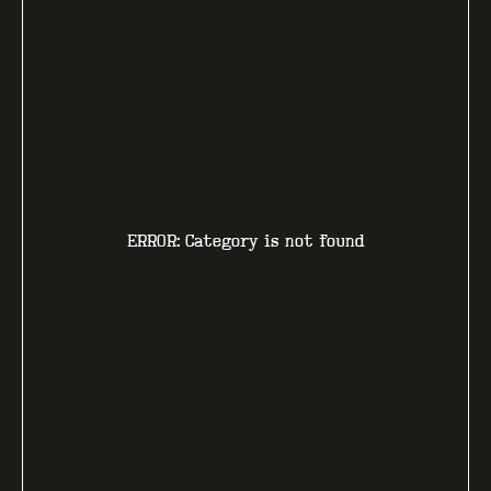
ERROR: Category is not found
КОНТАКТИ
F.A.Q
ВИРОБНИЦТВО - B2B
ПРО ЦЕХ
ГУРТ - B2B
INSIDE