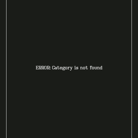
ERROR: Category is not found
КОНТАКТИ
F.A.Q
ВИРОБНИЦТВО - B2B
ПРО ЦЕХ
ГУРТ - B2B
INSIDE