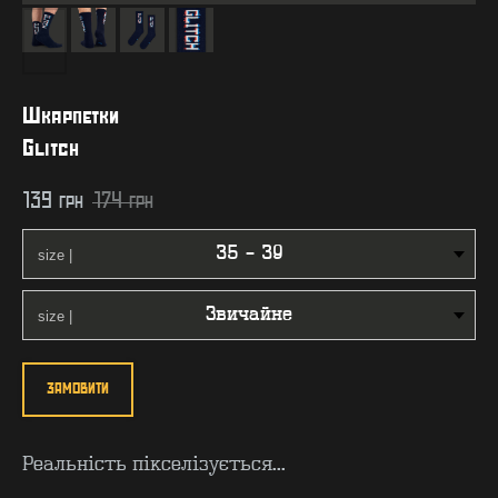
Шкарпетки
Glitch
139
грн
174
грн
ЗАМОВИТИ
Реальність пікселізується...