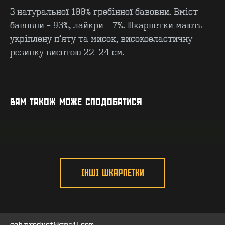
З натуральної 100% гребінної бавовни. Вміст
бавовни – 93%, лайкри - 7%. Шкарпетки мають
укріплену п’яту та мисок, високоеластичну
резинку висотою 22-24 см.
КОНТАКТИ
F.A.Q
ВИРОБНИЦТВО - B2B
ПРО ЦЕХ
ГУРТ - B2B
INSIDE
ВАМ ТАКОЖ МОЖЕ СПОДОБАТИСЯ
ІНШІ ШКАРПЕТКИ