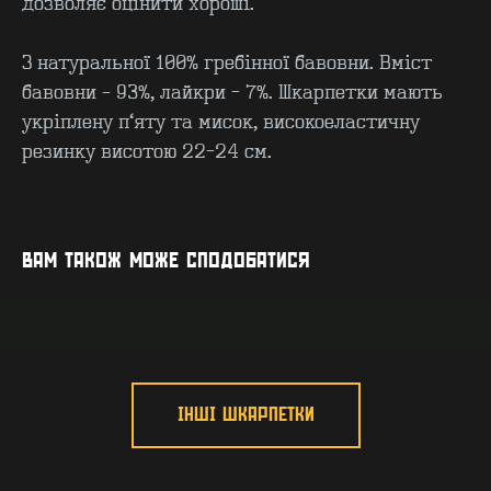
дозволяє оцінити хороші.
З натуральної 100% гребінної бавовни. Вміст
бавовни – 93%, лайкри - 7%. Шкарпетки мають
укріплену п’яту та мисок, високоеластичну
резинку висотою 22-24 см.
КОНТАКТИ
F.A.Q
ВИРОБНИЦТВО - B2B
ПРО ЦЕХ
ГУРТ - B2B
INSIDE
ВАМ ТАКОЖ МОЖЕ СПОДОБАТИСЯ
ІНШІ ШКАРПЕТКИ