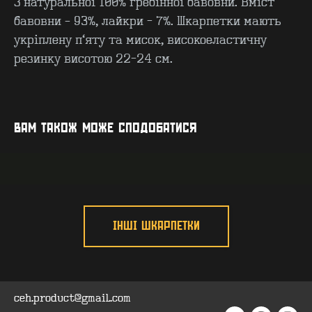
З натуральної 100% гребінної бавовни. Вміст
бавовни – 93%, лайкри - 7%. Шкарпетки мають
укріплену п’яту та мисок, високоеластичну
резинку висотою 22-24 см.
КОНТАКТИ
F.A.Q
ВИРОБНИЦТВО - B2B
ПРО ЦЕХ
ГУРТ - B2B
INSIDE
ВАМ ТАКОЖ МОЖЕ СПОДОБАТИСЯ
ІНШІ ШКАРПЕТКИ
ceh.product@gmail.com