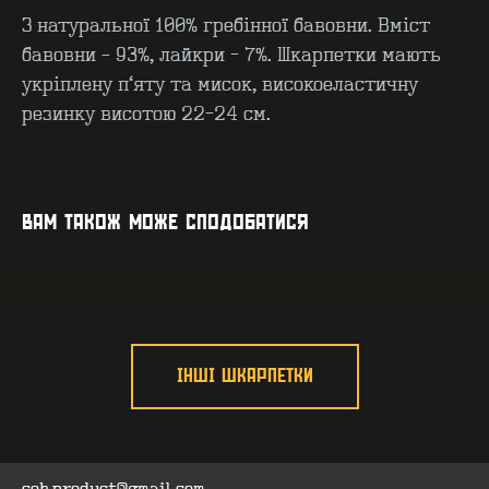
З натуральної 100% гребінної бавовни. Вміст
бавовни – 93%, лайкри - 7%. Шкарпетки мають
укріплену п’яту та мисок, високоеластичну
резинку висотою 22-24 см.
КОНТАКТИ
F.A.Q
ВИРОБНИЦТВО - B2B
ПРО ЦЕХ
ГУРТ - B2B
INSIDE
ВАМ ТАКОЖ МОЖЕ СПОДОБАТИСЯ
ІНШІ ШКАРПЕТКИ