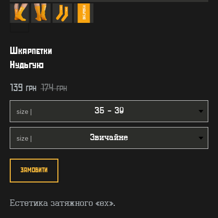
Шкарпетки
Нудьгую
139
грн
174
грн
ЗАМОВИТИ
Естетика затяжного «ех».