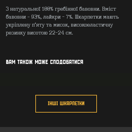
З натуральної 100% гребінної бавовни. Вміст
бавовни – 93%, лайкри - 7%. Шкарпетки мають
укріплену п’яту та мисок, високоеластичну
резинку висотою 22-24 см.
КОНТАКТИ
F.A.Q
ВИРОБНИЦТВО - B2B
ПРО ЦЕХ
ГУРТ - B2B
INSIDE
ВАМ ТАКОЖ МОЖЕ СПОДОБАТИСЯ
ІНШІ ШКАРПЕТКИ