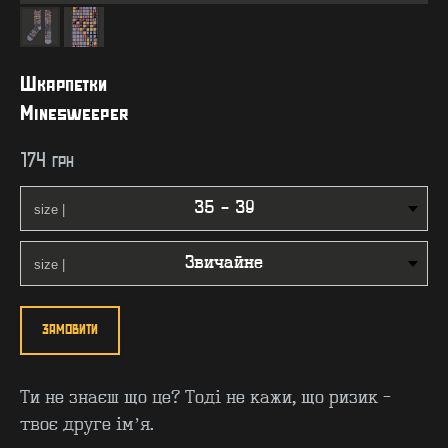
Шкарпетки
Minesweeper
174
грн
ЗАМОВИТИ
Ти не знаєш що це? Тоді не кажи, що ризик -
твоє друге імʼя.