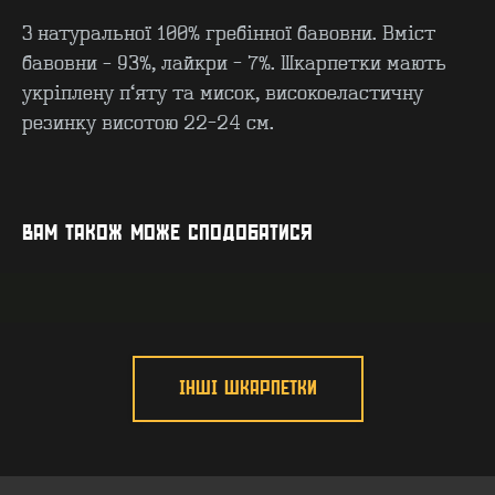
З натуральної 100% гребінної бавовни. Вміст
бавовни – 93%, лайкри - 7%. Шкарпетки мають
укріплену п’яту та мисок, високоеластичну
резинку висотою 22-24 см.
КОНТАКТИ
F.A.Q
ВИРОБНИЦТВО - B2B
ПРО ЦЕХ
ГУРТ - B2B
INSIDE
ВАМ ТАКОЖ МОЖЕ СПОДОБАТИСЯ
ІНШІ ШКАРПЕТКИ