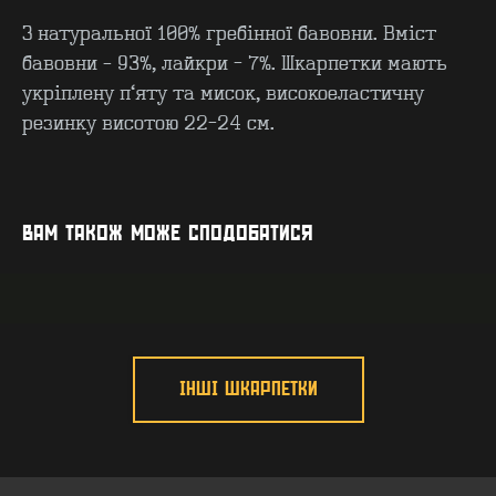
З натуральної 100% гребінної бавовни. Вміст
бавовни – 93%, лайкри - 7%. Шкарпетки мають
укріплену п’яту та мисок, високоеластичну
резинку висотою 22-24 см.
КОНТАКТИ
F.A.Q
ВИРОБНИЦТВО - B2B
ПРО ЦЕХ
ГУРТ - B2B
INSIDE
ВАМ ТАКОЖ МОЖЕ СПОДОБАТИСЯ
ІНШІ ШКАРПЕТКИ