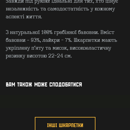
завжди під рукою! Ідеальні для тих, хто цінує
незалежність та самодостатність у кожному
аспекті життя.
З натуральної 100% гребінної бавовни. Вміст
бавовни – 93%, лайкри - 7%. Шкарпетки мають
укріплену п’яту та мисок, високоеластичну
резинку висотою 22-24 см.
КОНТАКТИ
F.A.Q
ВИРОБНИЦТВО - B2B
ПРО ЦЕХ
ГУРТ - B2B
INSIDE
ВАМ ТАКОЖ МОЖЕ СПОДОБАТИСЯ
ІНШІ ШКАРПЕТКИ