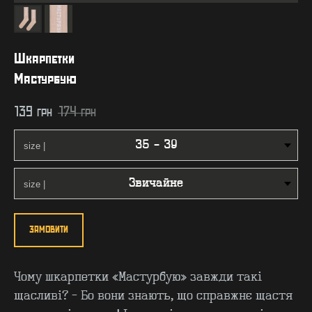
Шкарпетки
Мастурбую
139
грн
174
грн
ЗАМОВИТИ
Чому шкарпетки «Мастурбую» завжди такі
щасливі? - Бо вони знають, що справжнє щастя