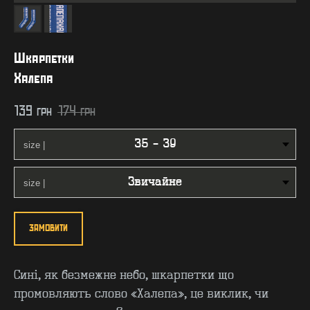
Шкарпетки
Халепа
139
грн
174
грн
ЗАМОВИТИ
Сині, як безмежне небо, шкарпетки що
промовляють слово «Халепа», це виклик, чи