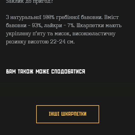
заклик до пригод?
З натуральної 100% гребінної бавовни. Вміст
бавовни – 93%, лайкри - 7%. Шкарпетки мають
укріплену п’яту та мисок, високоеластичну
резинку висотою 22-24 см.
КОНТАКТИ
F.A.Q
ВИРОБНИЦТВО - B2B
ПРО ЦЕХ
ГУРТ - B2B
INSIDE
ВАМ ТАКОЖ МОЖЕ СПОДОБАТИСЯ
ІНШІ ШКАРПЕТКИ