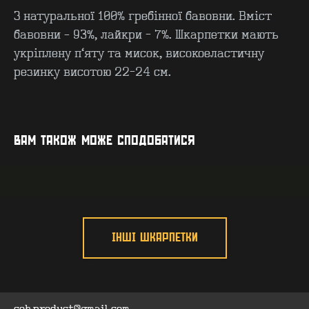
З натуральної 100% гребінної бавовни. Вміст
бавовни – 93%, лайкри - 7%. Шкарпетки мають
укріплену п’яту та мисок, високоеластичну
резинку висотою 22-24 см.
КОНТАКТИ
F.A.Q
ВИРОБНИЦТВО - B2B
ПРО ЦЕХ
ГУРТ - B2B
INSIDE
ВАМ ТАКОЖ МОЖЕ СПОДОБАТИСЯ
ІНШІ ШКАРПЕТКИ