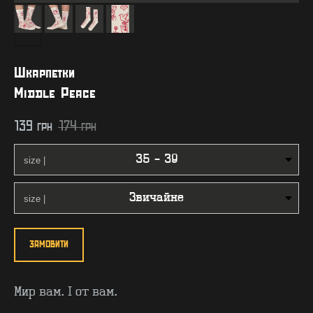
Шкарпетки
Middle Peace
139
грн
174
грн
ЗАМОВИТИ
Мир вам. І от вам.