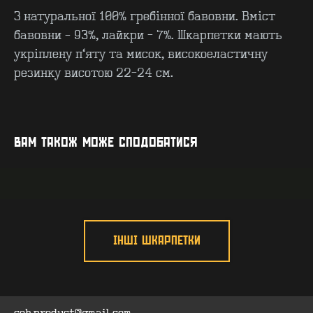
З натуральної 100% гребінної бавовни. Вміст
бавовни – 93%, лайкри - 7%. Шкарпетки мають
укріплену п’яту та мисок, високоеластичну
резинку висотою 22-24 см.
КОНТАКТИ
F.A.Q
ВИРОБНИЦТВО - B2B
ПРО ЦЕХ
ГУРТ - B2B
INSIDE
ВАМ ТАКОЖ МОЖЕ СПОДОБАТИСЯ
ІНШІ ШКАРПЕТКИ