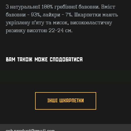
З натуральної 100% гребінної бавовни. Вміст
бавовни – 93%, лайкри - 7%. Шкарпетки мають
укріплену п’яту та мисок, високоеластичну
резинку висотою 22-24 см.
КОНТАКТИ
F.A.Q
ВИРОБНИЦТВО - B2B
ПРО ЦЕХ
ГУРТ - B2B
INSIDE
ВАМ ТАКОЖ МОЖЕ СПОДОБАТИСЯ
ІНШІ ШКАРПЕТКИ