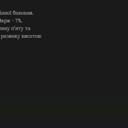
інної бавовни.
йкри - 7%.
ену п’яту та
 резинку висотою