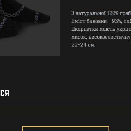
З натуральної 100% греб
Вміст бавовни – 93%, ла
Шкарпетки мають укріпл
мисок, високоеластичну
22-24 см.
ИСЯ