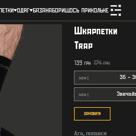
петки
одяг
база
набори
щось прикольне
Шкарпетки
Trap
139
грн
174
грн
ЗАМОВИТИ
Ага, попався