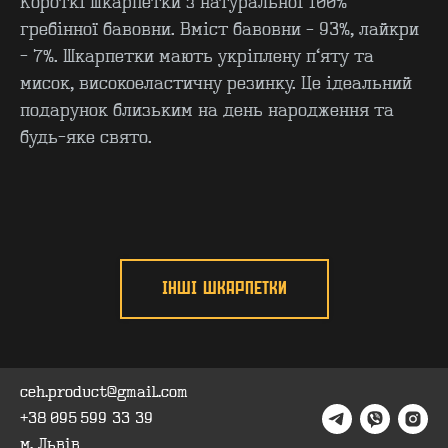
Короткі шкарпетки з натуральної 100%
гребінної бавовни. Вміст бавовни – 93%, лайкри
- 7%. Шкарпетки мають укріплену п’яту та
мисок, високоеластичну резинку. Це ідеальний
КОНТАКТИ
F.A.Q
подарунок близьким на день народження та
ВИРОБНИЦТВО - B2B
ПРО ЦЕХ
будь-яке свято.
ГУРТ - B2B
INSIDE
ІНШІ ШКАРПЕТКИ
ceh.product@gmail.com
+38 095 599 33 39
м. Львів