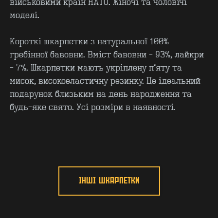
військовими країн НАТО. Жіночі та чоловічі
моделі.
Короткі шкарпетки з натуральної 100%
гребінної бавовни. Вміст бавовни – 93%, лайкри
- 7%. Шкарпетки мають укріплену п’яту та
КОНТАКТИ
F.A.Q
мисок, високоеластичну резинку. Це ідеальний
ВИРОБНИЦТВО - B2B
ПРО ЦЕХ
подарунок близьким на день народження та
ГУРТ - B2B
INSIDE
будь-яке свято. Усі розміри в наявності.
ІНШІ ШКАРПЕТКИ