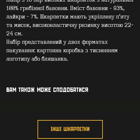
Набір з 10 пар високих шкарпеток з натуральної
100% гребінної бавовни. Вміст бавовни – 93%,
лайкри - 7%. Шкарпетки мають укріплену п’яту
та мисок, високоеластичну резинку висотою 22-
24 см.
Набір представлений у двох форматах
пакування: картонна коробка з тисненням
КОНТАКТИ
F.A.Q
логотипу або бляшанка.
ВИРОБНИЦТВО - B2B
ПРО ЦЕХ
ГУРТ - B2B
INSIDE
ВАМ ТАКОЖ МОЖЕ СПОДОБАТИСЯ
ІНШІ ШКАРПЕТКИ