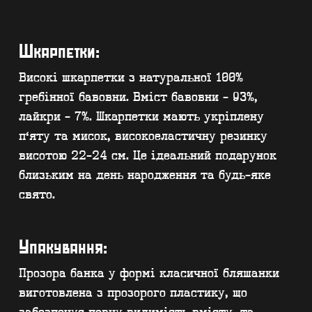
Прозора банка у формі класичної бляшанки
виготовлена з прозорого пластику, що
забезпечує повну видимість вмісту, та
оснащена металевою кришкою з відкривною
петлею.
КОНТАКТИ
F.A.Q
ВИРОБНИЦТВО - B2B
ПРО ЦЕХ